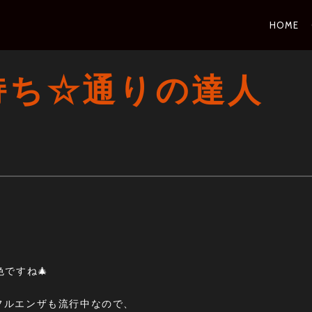
PRI
HOME
NAV
持ち☆通りの達人
ですね🎄
フルエンザも流行中なので、