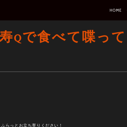
PRI
HOME
NAV
恵比寿Qで食べて喋って
！
とふらっとお立ち寄りください！